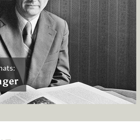
nats:
nger