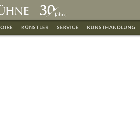
TOIRE
KÜNSTLER
SERVICE
KUNSTHANDLUNG
Adolf Schmidt (1827 - 1880)
Unangenehme Begeg
bei Regenwetter